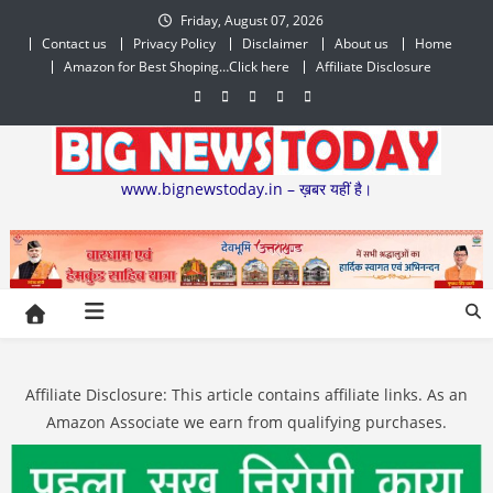
Skip
Friday, August 07, 2026
to
Contact us
Privacy Policy
Disclaimer
About us
Home
content
Amazon for Best Shoping…Click here
Affiliate Disclosure
www.bignewstoday.in – ख़बर यहीं है।
Affiliate Disclosure: This article contains affiliate links. As an
Amazon Associate we earn from qualifying purchases.