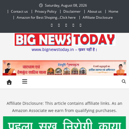
Skip
Saturday, August 08, 2026
to
Contact us
Privacy Policy
Disclaimer
About us
Home
content
Amazon for Best Shoping…Click here
Affiliate Disclosure
www.bignewstoday.in – ख़बर यहीं है।
Affiliate Disclosure: This article contains affiliate links. As an
Amazon Associate we earn from qualifying purchases.