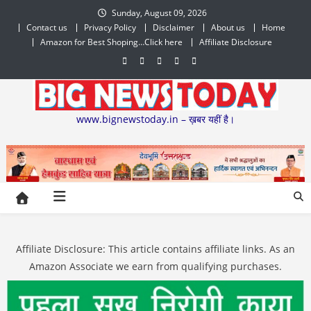
Skip
Sunday, August 09, 2026
to
Contact us
Privacy Policy
Disclaimer
About us
Home
content
Amazon for Best Shoping…Click here
Affiliate Disclosure
www.bignewstoday.in – ख़बर यहीं है।
Affiliate Disclosure: This article contains affiliate links. As an
Amazon Associate we earn from qualifying purchases.