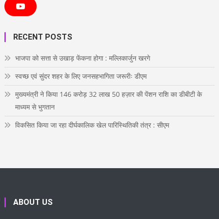
c
i
s
n
n
e
t
t
t
k
Y
b
t
a
e
e
o
o
e
g
r
d
u
o
r
r
e
i
T
RECENT POSTS
k
a
s
n
u
m
t
b
e
भाजपा को सत्ता से उखाड़ फेंकना होगा : मल्लिकार्जुन खरगे
स्वच्छ एवं सुंदर शहर के लिए जनसहभागिता जरूरीः डीएम
मुख्यमंत्री ने किया 146 करोड़ 32 लाख 50 हज़ार की पेंशन राशि का डीबीटी के
माध्यम से भुगतान
विकसित किया जा रहा दीर्घकालिक खेल पारिस्थितिकी तंत्र : सीएम
ABOUT US