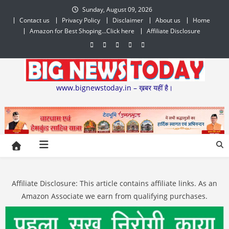
Skip
Sunday, August 09, 2026
to
Contact us
Privacy Policy
Disclaimer
About us
Home
content
Amazon for Best Shoping…Click here
Affiliate Disclosure
www.bignewstoday.in – ख़बर यहीं है।
Affiliate Disclosure: This article contains affiliate links. As an
Amazon Associate we earn from qualifying purchases.