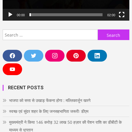
00:00
02:00
Search
for:
F
T
I
P
L
a
w
n
i
i
c
i
s
n
n
e
t
t
t
k
Y
b
t
a
e
e
o
o
e
g
r
d
u
o
r
r
e
i
T
RECENT POSTS
k
a
s
n
u
m
t
b
e
भाजपा को सत्ता से उखाड़ फेंकना होगा : मल्लिकार्जुन खरगे
स्वच्छ एवं सुंदर शहर के लिए जनसहभागिता जरूरीः डीएम
मुख्यमंत्री ने किया 146 करोड़ 32 लाख 50 हज़ार की पेंशन राशि का डीबीटी के
माध्यम से भुगतान