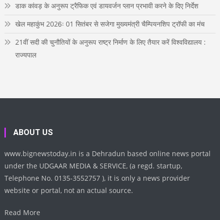
डाक कांवड़ के अनुरूप ट्रैफिक एवं डायवर्जन प्लान प्रभावी करने के दिए निर्देश
खेल महाकुंभ 2026ः 01 सितंबर से सजेगा मुख्यमंत्री चैम्पियनशिप ट्रॉफी का मंच
21वीं सदी की चुनौतियों के अनुरूप राष्ट्र निर्माण के लिए तैयार करें विश्वविद्यालय :
राज्यपाल
ABOUT US
www.bignewstoday.in is a Dehradun based online news portal
under the UDGAAR MEDIA & SERVICE, (a regd. startup,
Telephone No. 0135-3552757 ), it is only a news provider
website or portal, not an actual source.
Read More