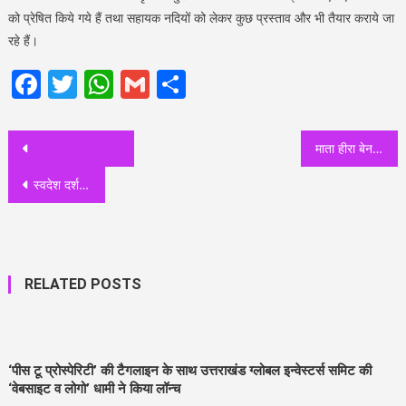
को प्रेषित किये गये हैं तथा सहायक नदियों को लेकर कुछ प्रस्ताव और भी तैयार कराये जा
रहे हैं।
Facebook
Twitter
WhatsApp
Gmail
Share
Post
माता हीरा बेन मोदी का प्रेरणादाई जीवन सदैव हम सब का मार्गदर्शन करता रहेगा : नरेश बंसल
navigation
स्वदेश दर्शन योजना के अंतर्गत पर्यटन विकास हेतु 140 करोड रुपए स्वीकृत: महाराज
RELATED POSTS
‘पीस टू प्रोस्पेरिटी’ की टैगलाइन के साथ उत्तराखंड ग्लोबल इन्वेस्टर्स समिट की
‘वेबसाइट व लोगो’ धामी ने किया लॉन्च