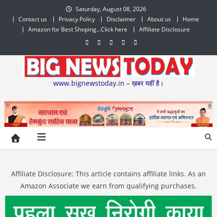
Skip
Saturday, August 08, 2026
to
Contact us
Privacy Policy
Disclaimer
About us
Home
content
Amazon for Best Shoping…Click here
Affiliate Disclosure
www.bignewstoday.in – ख़बर यहीं है।
Affiliate Disclosure: This article contains affiliate links. As an
Amazon Associate we earn from qualifying purchases.