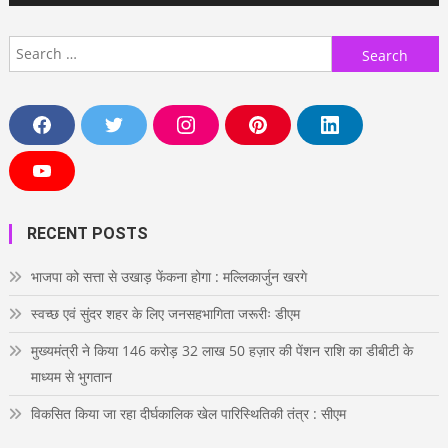
Search
for:
F
T
I
P
L
a
w
n
i
i
c
i
s
n
n
e
t
t
t
k
Y
b
t
a
e
e
o
o
e
g
r
d
u
o
r
r
e
i
T
RECENT POSTS
k
a
s
n
u
m
t
b
e
भाजपा को सत्ता से उखाड़ फेंकना होगा : मल्लिकार्जुन खरगे
स्वच्छ एवं सुंदर शहर के लिए जनसहभागिता जरूरीः डीएम
मुख्यमंत्री ने किया 146 करोड़ 32 लाख 50 हज़ार की पेंशन राशि का डीबीटी के
माध्यम से भुगतान
विकसित किया जा रहा दीर्घकालिक खेल पारिस्थितिकी तंत्र : सीएम