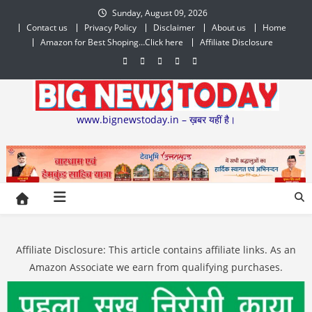
Skip
Sunday, August 09, 2026
to
Contact us
Privacy Policy
Disclaimer
About us
Home
content
Amazon for Best Shoping…Click here
Affiliate Disclosure
www.bignewstoday.in – ख़बर यहीं है।
Affiliate Disclosure: This article contains affiliate links. As an
Amazon Associate we earn from qualifying purchases.