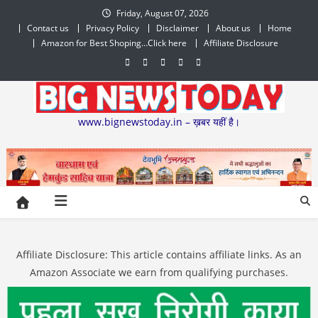
Skip
Friday, August 07, 2026
to
Contact us
Privacy Policy
Disclaimer
About us
Home
content
Amazon for Best Shoping…Click here
Affiliate Disclosure
www.bignewstoday.in – ख़बर यहीं है।
Affiliate Disclosure: This article contains affiliate links. As an
Amazon Associate we earn from qualifying purchases.