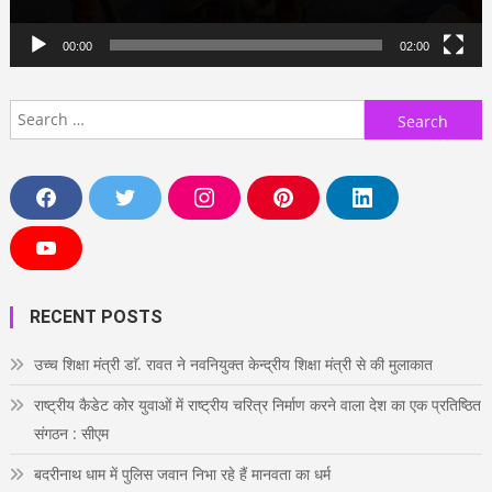
00:00
02:00
Search
for:
F
T
I
P
L
a
w
n
i
i
c
i
s
n
n
e
t
t
t
k
Y
b
t
a
e
e
o
o
e
g
r
d
u
o
r
r
e
i
T
RECENT POSTS
k
a
s
n
u
m
t
b
e
उच्च शिक्षा मंत्री डाॅ. रावत ने नवनियुक्त केन्द्रीय शिक्षा मंत्री से की मुलाकात
राष्ट्रीय कैडेट कोर युवाओं में राष्ट्रीय चरित्र निर्माण करने वाला देश का एक प्रतिष्ठित
संगठन : सीएम
बदरीनाथ धाम में पुलिस जवान निभा रहे हैं मानवता का धर्म