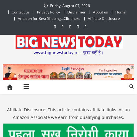
Skip
Friday, August 07, 2026
to
Contact us
Privacy Policy
Disclaimer
About us
Home
content
Amazon for Best Shoping…Click here
Affiliate Disclosure
www.bignewstoday.in – ख़बर यहीं है।
Affiliate Disclosure: This article contains affiliate links. As an
Amazon Associate we earn from qualifying purchases.