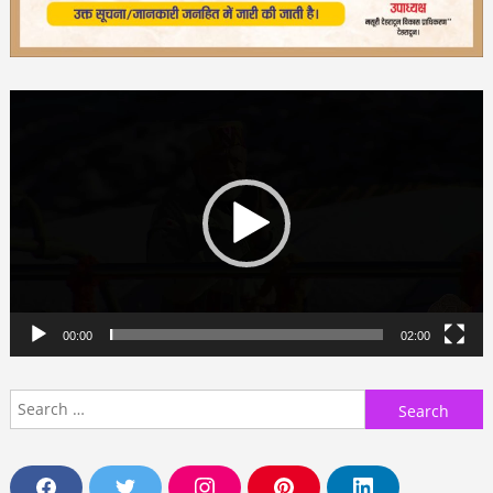
Video
Player
00:00
02:00
Search
for: