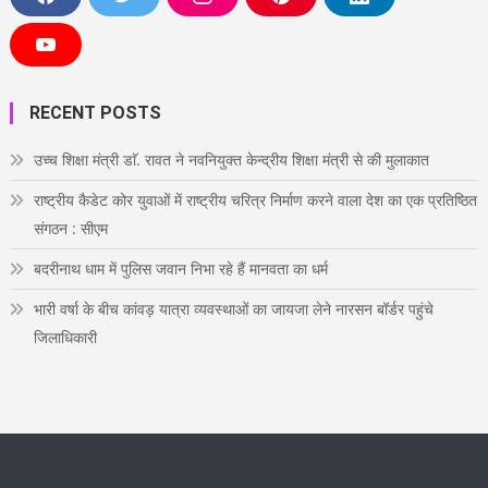
F
T
I
P
L
a
w
n
i
i
c
i
s
n
n
e
t
t
t
k
Y
b
t
a
e
e
o
o
e
g
r
d
u
o
r
r
e
i
T
RECENT POSTS
k
a
s
n
u
m
t
b
e
उच्च शिक्षा मंत्री डाॅ. रावत ने नवनियुक्त केन्द्रीय शिक्षा मंत्री से की मुलाकात
राष्ट्रीय कैडेट कोर युवाओं में राष्ट्रीय चरित्र निर्माण करने वाला देश का एक प्रतिष्ठित
संगठन : सीएम
बदरीनाथ धाम में पुलिस जवान निभा रहे हैं मानवता का धर्म
भारी वर्षा के बीच कांवड़ यात्रा व्यवस्थाओं का जायजा लेने नारसन बॉर्डर पहुंचे
जिलाधिकारी