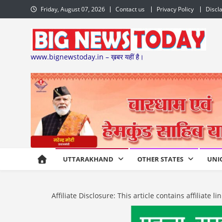
Skip
Friday, August 07, 2026
Contact us
Privacy Policy
Discl
to
content
www.bignewstoday.in – ख़बर यहीं है।
UTTARAKHAND
OTHER STATES
UNI
Affiliate Disclosure: This article contains affiliat