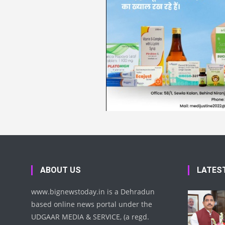
ABOUT US
LATES
www.bignewstoday.in is a Dehradun
based online news portal under the
UDGAAR MEDIA & SERVICE, (a regd.