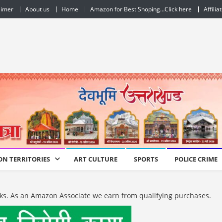
aimer
About us
Home
Amazon for Best Shoping…Click here
Affilia
ON TERRITORIES
ART CULTURE
SPORTS
POLICE CRIME
e links. As an Amazon Associate we earn from qualifying purchases.