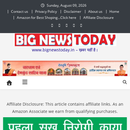
Skip
Sunday, August 09, 2026
to
Contact us
Privacy Policy
Disclaimer
About us
Home
content
Amazon for Best Shoping…Click here
Affiliate Disclosure
www.bignewstoday.in – ख़बर यहीं है।
Affiliate Disclosure: This article contains affiliate links. As an
Amazon Associate we earn from qualifying purchases.