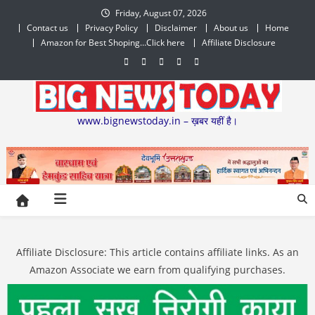
Skip
Friday, August 07, 2026
to
Contact us
Privacy Policy
Disclaimer
About us
Home
content
Amazon for Best Shoping…Click here
Affiliate Disclosure
www.bignewstoday.in – ख़बर यहीं है।
Affiliate Disclosure: This article contains affiliate links. As an
Amazon Associate we earn from qualifying purchases.