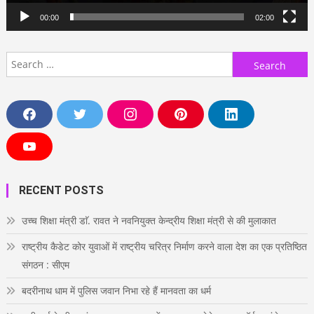
00:00
02:00
Search
for:
F
T
I
P
L
a
w
n
i
i
c
i
s
n
n
e
t
t
t
k
Y
b
t
a
e
e
o
o
e
g
r
d
u
o
r
r
e
i
T
RECENT POSTS
k
a
s
n
u
m
t
b
e
उच्च शिक्षा मंत्री डाॅ. रावत ने नवनियुक्त केन्द्रीय शिक्षा मंत्री से की मुलाकात
राष्ट्रीय कैडेट कोर युवाओं में राष्ट्रीय चरित्र निर्माण करने वाला देश का एक प्रतिष्ठित
संगठन : सीएम
बदरीनाथ धाम में पुलिस जवान निभा रहे हैं मानवता का धर्म