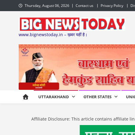
Skip
Thursday, August 06, 2026
Contact us
Privacy Policy
Di
to
content
www.bignewstoday.in – ख़बर यहीं है।
UTTARAKHAND
OTHER STATES
UNI
Affiliate Disclosure: This article contains affiliat