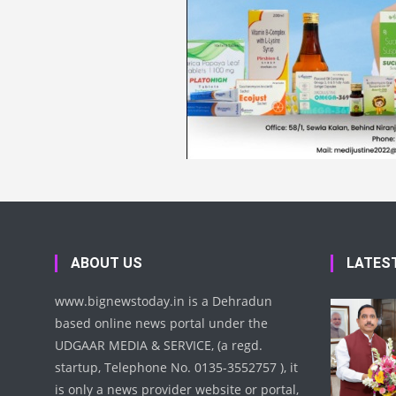
ABOUT US
LATES
www.bignewstoday.in is a Dehradun
based online news portal under the
UDGAAR MEDIA & SERVICE, (a regd.
startup, Telephone No. 0135-3552757 ), it
is only a news provider website or portal,