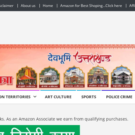
sclaimer
About us
Home
Amazon for Best Shoping…Click here
Aff
ON TERRITORIES
ART CULTURE
SPORTS
POLICE CRIME
e links. As an Amazon Associate we earn from qualifying purchases.