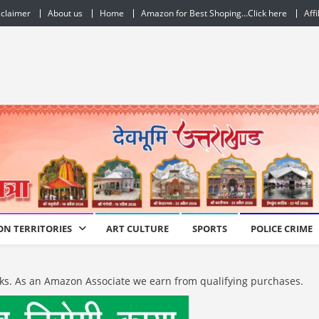
sclaimer
About us
Home
Amazon for Best Shoping…Click here
Affi
ON TERRITORIES
ART CULTURE
SPORTS
POLICE CRIME
e links. As an Amazon Associate we earn from qualifying purchases.