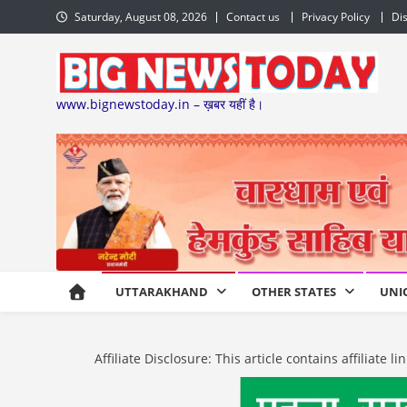
Skip
Saturday, August 08, 2026
Contact us
Privacy Policy
Di
to
content
www.bignewstoday.in – ख़बर यहीं है।
UTTARAKHAND
OTHER STATES
UNI
Affiliate Disclosure: This article contains affiliat