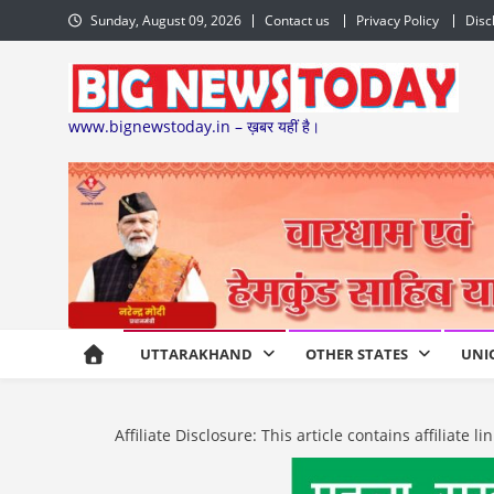
Skip
Sunday, August 09, 2026
Contact us
Privacy Policy
Disc
to
content
www.bignewstoday.in – ख़बर यहीं है।
UTTARAKHAND
OTHER STATES
UNI
Affiliate Disclosure: This article contains affiliat