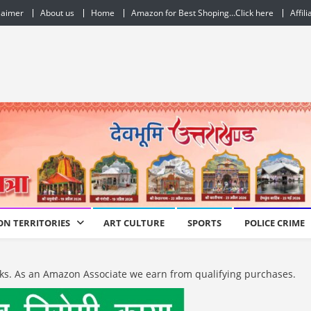
laimer
About us
Home
Amazon for Best Shoping…Click here
Affil
ON TERRITORIES
ART CULTURE
SPORTS
POLICE CRIME
e links. As an Amazon Associate we earn from qualifying purchases.