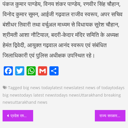
पंकज कुमार पाण्डेय, विनय शंकर पाण्डेय, रणवीर सिंह चौहान,
विनोद कुमार सुमन, आईजी गढ़वाल राजीव स्वरूप, अपर सचिव
बंशीधर तिवारी तथा वर्चुअल माध्यम से विधायक सुरेश चौहान,
श्रीमती आशा नौटियाल, बदरी-केदार मंदिर समिति के अध्यक्ष
हेमंत द्विवेदी, आयुक्त गढ़वाल आनंद स्वरूप एवं संबंधित
जिलाधिकारी एवं पुलिस अधीक्षक उपस्थित रहे।
Facebook
Twitter
WhatsApp
Gmail
Share
Tagged
big news today
latest news
latest news of today
todays
big news
todays latest news
todays news
Uttarakhand breaking
news
uttarakhand news
Post
प्रदेश राष्ट्रीय खेल आयोजनों का एक महत्वपूर्ण केंद्र बनकर उभर रहा : कैबिनेट मंत्री
राज्य सरकार का पुतला फूंक कर प्रदर्शन किया
navigation