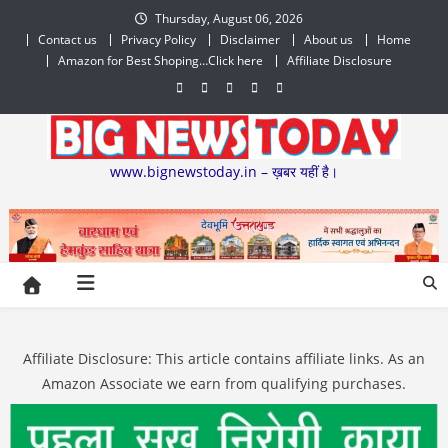
Skip
Thursday, August 06, 2026
to
Contact us
Privacy Policy
Disclaimer
About us
Home
content
Amazon for Best Shoping…Click here
Affiliate Disclosure
www.bignewstoday.in – ख़बर यहीं है।
Affiliate Disclosure: This article contains affiliate links. As an
Amazon Associate we earn from qualifying purchases.