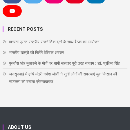
a
w
n
i
i
c
i
s
n
n
e
t
t
t
k
Y
b
t
a
e
e
o
o
e
g
r
d
u
o
r
r
e
i
T
RECENT POSTS
k
a
s
n
u
m
t
b
e
मान्यता प्राप्त राष्ट्रीय राजनीतिक दलों के साथ बैठक का आयोजन
भारतीय छात्रों को मिलेंगे वैश्विक अवसर
पुनर्वास और मुआवजे के मोर्चे पर धामी सरकार पूरी तरह नाकाम : डॉ. प्रतिमा सिंह
जनसुनवाई में कृषि मंत्री गणेश जोशी ने सुनीं लोगों की समस्याएं युवा किसान की
सफलता को बताया प्रेरणादायक
ABOUT US