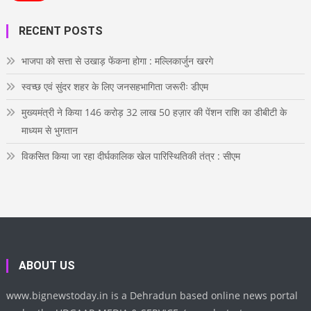
b
t
a
e
e
o
o
e
g
r
d
u
o
r
r
e
i
T
RECENT POSTS
k
a
s
n
u
m
t
b
e
भाजपा को सत्ता से उखाड़ फेंकना होगा : मल्लिकार्जुन खरगे
स्वच्छ एवं सुंदर शहर के लिए जनसहभागिता जरूरीः डीएम
मुख्यमंत्री ने किया 146 करोड़ 32 लाख 50 हज़ार की पेंशन राशि का डीबीटी के
माध्यम से भुगतान
विकसित किया जा रहा दीर्घकालिक खेल पारिस्थितिकी तंत्र : सीएम
ABOUT US
www.bignewstoday.in is a Dehradun based online news portal