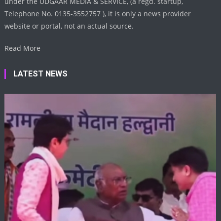
under the UDGAAR MEDIA & SERVICE, (a regd. startup,
Telephone No. 0135-3552757 ), it is only a news provider
website or portal, not an actual source.
Read More
LATEST NEWS