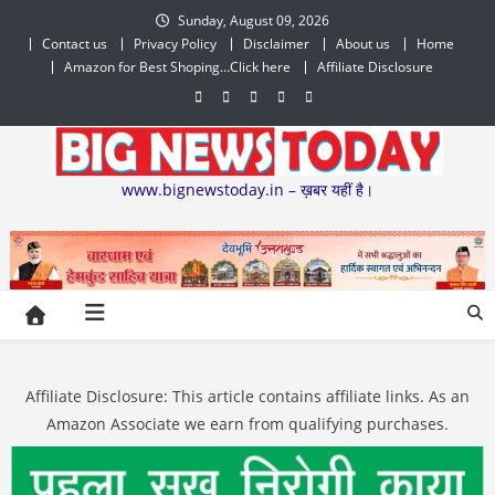
Skip
Sunday, August 09, 2026
to
Contact us
Privacy Policy
Disclaimer
About us
Home
content
Amazon for Best Shoping…Click here
Affiliate Disclosure
www.bignewstoday.in – ख़बर यहीं है।
Affiliate Disclosure: This article contains affiliate links. As an
Amazon Associate we earn from qualifying purchases.