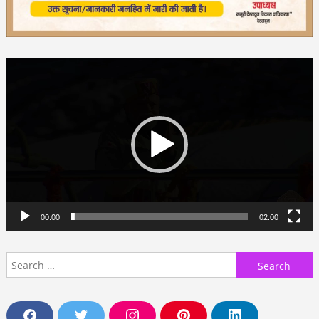
Video
Player
00:00
02:00
Search
for: