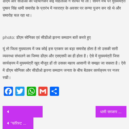
डीएम और सीडीओ को पहचानकर कई महिलाओं ने सेल्फी भी ली। सामने मंच पर मुख्यमंत्री
पुष्कर सिंह धामी समारोह के प्रारंभ में नवरात्र के अवसर पर कन्या पूजन कर रहे थे और
समारोह चल रहा था।
photo: डीएम सोनिका एवं सीडीओ झरना कमठान बातें करते हुए
यूं तो जिला मुख्यालय में जब कोई इस प्रकार का बड़ा समारोह होता है तो उसकी सारी
व्यवस्था संभालने का जिम्मा डीएम और एसएसपी का ही होता है। ऐसे में मुख्यमंत्री जिस
कार्यक्रम में मुख्यमंत्री खुद मौजूद हों तो उसका महत्व आसानी से समझा जा सकता है। ऐसे
में डीएम सोनिका और सीडीओ झरना कमठान जनता के बीच बैठकर कार्यक्रम पर नजर
रखी।
Facebook
Twitter
WhatsApp
Gmail
Share
Post
धामी सरकार पार्ट-2 का 1 वर्ष: हमारी सरकार में भ्रष्टाचार बर्दाश्त नहीं, युवाओं को बरगलाने वालों एवं दूसरे के कंधों पर बंदूक रखने की कोशिश करने वालों के दिन लद गए: धामी
navigation
“फॉरेस्ट अधिकारियों को नियामक मानसिकता से निकलना होगा बाहर…. बिना पर्यावरण और वन को नुकसान पहुंचाए प्रदेश के विकास में अपनी भागीदारी निभाएं”: एसएस संधू