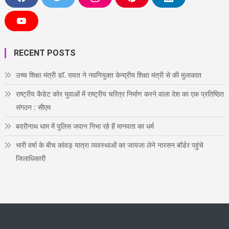
F
T
I
P
L
a
w
n
i
i
c
i
s
n
n
e
t
t
t
k
Y
b
t
a
e
e
o
o
e
g
r
d
u
o
r
r
e
i
T
RECENT POSTS
k
a
s
n
u
m
t
b
e
उच्च शिक्षा मंत्री डाॅ. रावत ने नवनियुक्त केन्द्रीय शिक्षा मंत्री से की मुलाकात
राष्ट्रीय कैडेट कोर युवाओं में राष्ट्रीय चरित्र निर्माण करने वाला देश का एक प्रतिष्ठित
संगठन : सीएम
बदरीनाथ धाम में पुलिस जवान निभा रहे हैं मानवता का धर्म
भारी वर्षा के बीच कांवड़ यात्रा व्यवस्थाओं का जायजा लेने नारसन बॉर्डर पहुंचे
जिलाधिकारी