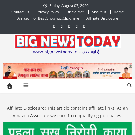
Skip
Friday, August 07, 2026
to
Contact us
Privacy Policy
Disclaimer
About us
Home
content
Amazon for Best Shoping…Click here
Affiliate Disclosure
www.bignewstoday.in – ख़बर यहीं है।
Affiliate Disclosure: This article contains affiliate links. As an
Amazon Associate we earn from qualifying purchases.