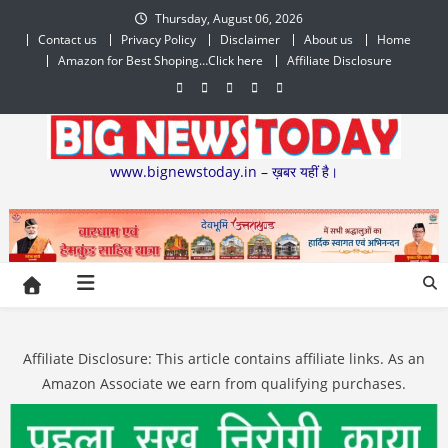
Skip
Thursday, August 06, 2026
to
Contact us
Privacy Policy
Disclaimer
About us
Home
content
Amazon for Best Shoping…Click here
Affiliate Disclosure
www.bignewstoday.in – ख़बर यहीं है।
Affiliate Disclosure: This article contains affiliate links. As an
Amazon Associate we earn from qualifying purchases.