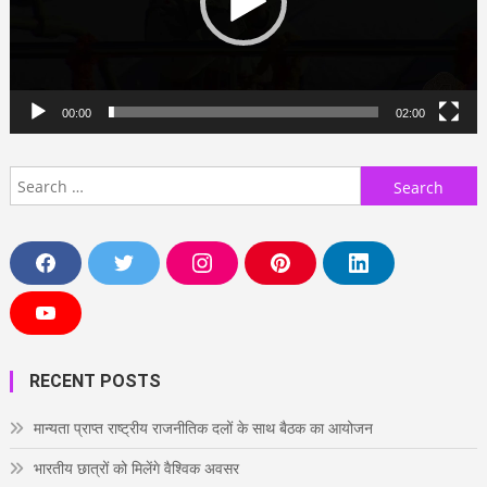
00:00
02:00
Search
for:
F
T
I
P
L
a
w
n
i
i
c
i
s
n
n
e
t
t
t
k
Y
b
t
a
e
e
o
o
e
g
r
d
u
o
r
r
e
i
T
RECENT POSTS
k
a
s
n
u
m
t
b
e
मान्यता प्राप्त राष्ट्रीय राजनीतिक दलों के साथ बैठक का आयोजन
भारतीय छात्रों को मिलेंगे वैश्विक अवसर