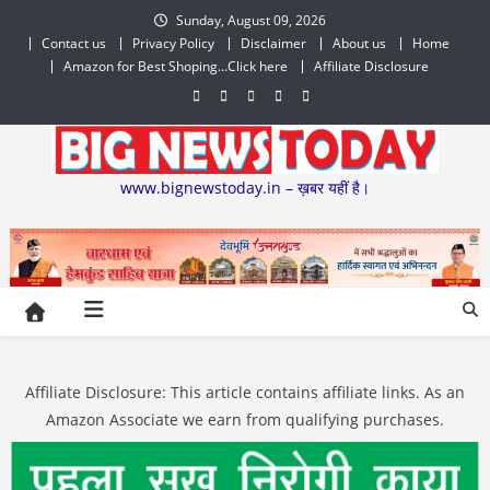
Skip
Sunday, August 09, 2026
to
Contact us
Privacy Policy
Disclaimer
About us
Home
content
Amazon for Best Shoping…Click here
Affiliate Disclosure
www.bignewstoday.in – ख़बर यहीं है।
Affiliate Disclosure: This article contains affiliate links. As an
Amazon Associate we earn from qualifying purchases.