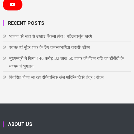
c
i
s
n
n
e
t
t
t
k
Y
b
t
a
e
e
o
o
e
g
r
d
u
o
r
r
e
i
T
RECENT POSTS
k
a
s
n
u
m
t
b
e
भाजपा को सत्ता से उखाड़ फेंकना होगा : मल्लिकार्जुन खरगे
स्वच्छ एवं सुंदर शहर के लिए जनसहभागिता जरूरीः डीएम
मुख्यमंत्री ने किया 146 करोड़ 32 लाख 50 हज़ार की पेंशन राशि का डीबीटी के
माध्यम से भुगतान
विकसित किया जा रहा दीर्घकालिक खेल पारिस्थितिकी तंत्र : सीएम
ABOUT US