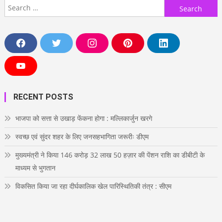
Search
for:
F
T
I
P
L
a
w
n
i
i
c
i
s
n
n
e
t
t
t
k
Y
b
t
a
e
e
o
o
e
g
r
d
u
o
r
r
e
i
T
RECENT POSTS
k
a
s
n
u
m
t
b
e
भाजपा को सत्ता से उखाड़ फेंकना होगा : मल्लिकार्जुन खरगे
स्वच्छ एवं सुंदर शहर के लिए जनसहभागिता जरूरीः डीएम
मुख्यमंत्री ने किया 146 करोड़ 32 लाख 50 हज़ार की पेंशन राशि का डीबीटी के
माध्यम से भुगतान
विकसित किया जा रहा दीर्घकालिक खेल पारिस्थितिकी तंत्र : सीएम