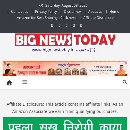
Skip
Saturday, August 08, 2026
to
Contact us
Privacy Policy
Disclaimer
About us
Home
content
Amazon for Best Shoping…Click here
Affiliate Disclosure
www.bignewstoday.in – ख़बर यहीं है।
Affiliate Disclosure: This article contains affiliate links. As an
Amazon Associate we earn from qualifying purchases.