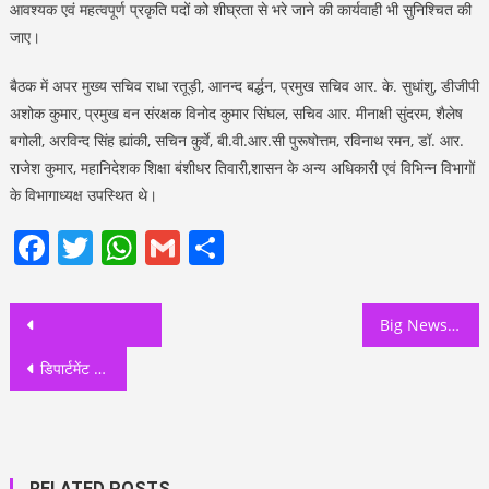
आवश्यक एवं महत्वपूर्ण प्रकृति पदों को शीघ्रता से भरे जाने की कार्यवाही भी सुनिश्चित की
जाए।
बैठक में अपर मुख्य सचिव राधा रतूड़ी, आनन्द बर्द्धन, प्रमुख सचिव आर. के. सुधांशु, डीजीपी
अशोक कुमार, प्रमुख वन संरक्षक विनोद कुमार सिंघल, सचिव आर. मीनाक्षी सुंदरम, शैलेष
बगोली, अरविन्द सिंह ह्यांकी, सचिन कुर्वे, बी.वी.आर.सी पुरूषोत्तम, रविनाथ रमन, डॉ. आर.
राजेश कुमार, महानिदेशक शिक्षा बंशीधर तिवारी,शासन के अन्य अधिकारी एवं विभिन्न विभागों
के विभागाध्यक्ष उपस्थित थे।
Facebook
Twitter
WhatsApp
Gmail
Share
Post
Big News-: कपूर खानदान में गूंजी किलकारी, आलिया भट्ट ने बेबी गर्ल को दिया जन्म
navigation
डिपार्टमेंट प्रीमियर लीग -2022(D. P. L.) का खेल मंत्री रेखा आर्या ने किया शुभारंभ
RELATED POSTS