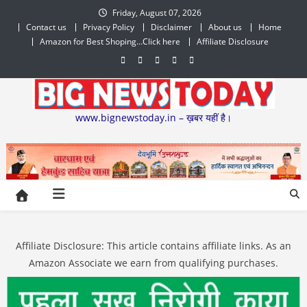
Skip
Friday, August 07, 2026
to
Contact us
Privacy Policy
Disclaimer
About us
Home
content
Amazon for Best Shoping…Click here
Affiliate Disclosure
www.bignewstoday.in – ख़बर यहीं है।
Affiliate Disclosure: This article contains affiliate links. As an
Amazon Associate we earn from qualifying purchases.