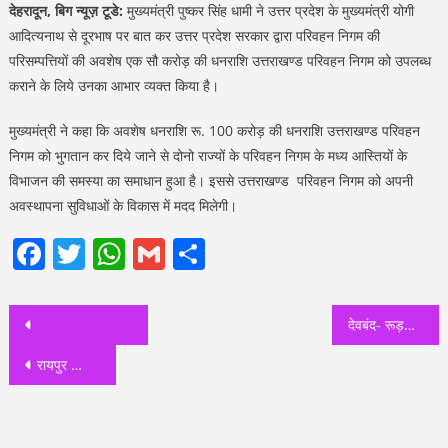
देहरादून, बिग न्यूज़ टूडे:
मुख्यमंत्री पुष्कर सिंह धामी ने उत्तर प्रदेश के मुख्यमंत्री योगी
आदित्यनाथ से दूरभाष पर बात कर उत्तर प्रदेश सरकार द्वारा परिवहन निगम की
परिसम्पत्तियों की अवशेष एक सौ करोड़ की धनराशि उत्तराखण्ड परिवहन निगम को उपलब्ध
कराने के लिये उनका आभार व्यक्त किया है।
मुख्यमंत्री ने कहा कि अवशेष धनराशि रू. 100 करोड़ की धनराशि उत्तराखण्ड परिवहन
निगम को भुगतान कर दिये जाने से दोनो राज्यों के परिवहन निगम के मध्य आस्तियों के
विभाजन की समस्या का समाधान हुआ है। इससे उत्तराखण्ड परिवहन निगम को अपनी
अवस्थापना सुविधाओं के विकास में मदद मिलेगी।
Facebook
Twitter
WhatsApp
Gmail
Share
Post
देवबंद- रूड़की नई रेल लाईन के लिये चार गांवों की अधिग्रहित भूमि के मुआवजे के लिए रेल मंत्रालय ने 28 करोड़ 31 लाख रुपये की राशि स्वीकृत की, केंद्रीय रेल मंत्री अश्विनी वैष्णव ने सीएम को पत्र लिखकर दी जानकारी
navigation
रायपुर क्रिकेट स्टेडियम में होने वाले मैच के दौरान 5 दिन ये रहेगा ट्रैफ़िक प्लान , घर से निकले तो देख ले एक बार ट्रैफ़िक प्लान