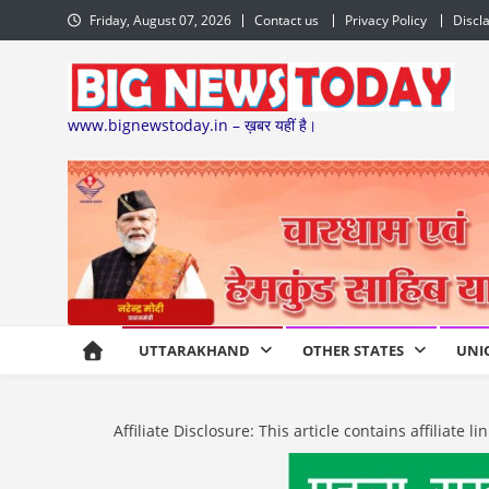
Skip
Friday, August 07, 2026
Contact us
Privacy Policy
Discl
to
content
www.bignewstoday.in – ख़बर यहीं है।
UTTARAKHAND
OTHER STATES
UNI
Affiliate Disclosure: This article contains affiliat