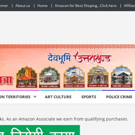
aimer
About us
Home
Amazon for Best Shoping…Click here
Affilia
ON TERRITORIES
ART CULTURE
SPORTS
POLICE CRIME
e links. As an Amazon Associate we earn from qualifying purchases.