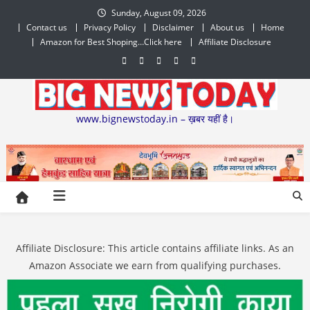
Skip
Sunday, August 09, 2026
to
Contact us
Privacy Policy
Disclaimer
About us
Home
content
Amazon for Best Shoping…Click here
Affiliate Disclosure
www.bignewstoday.in – ख़बर यहीं है।
Affiliate Disclosure: This article contains affiliate links. As an
Amazon Associate we earn from qualifying purchases.