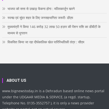
m
t
b
e
भाजपा को सत्ता से उखाड़ फेंकना होगा : मल्लिकार्जुन खरगे
स्वच्छ एवं सुंदर शहर के लिए जनसहभागिता जरूरीः डीएम
मुख्यमंत्री ने किया 146 करोड़ 32 लाख 50 हज़ार की पेंशन राशि का डीबीटी के
माध्यम से भुगतान
विकसित किया जा रहा दीर्घकालिक खेल पारिस्थितिकी तंत्र : सीएम
ABOUT US
www.bignewstoday.in is a Dehradun based online news portal
under the UDGAAR MEDIA & SERVICE, (a regd. startup,
Telephone No. 0135-3552757 ), it is only a news provider