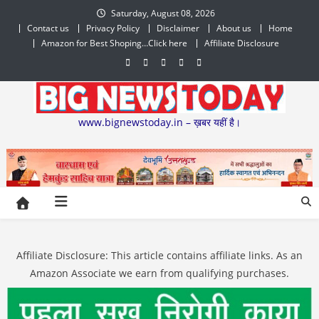
Skip
Saturday, August 08, 2026
to
Contact us
Privacy Policy
Disclaimer
About us
Home
content
Amazon for Best Shoping…Click here
Affiliate Disclosure
www.bignewstoday.in – ख़बर यहीं है।
Affiliate Disclosure: This article contains affiliate links. As an
Amazon Associate we earn from qualifying purchases.