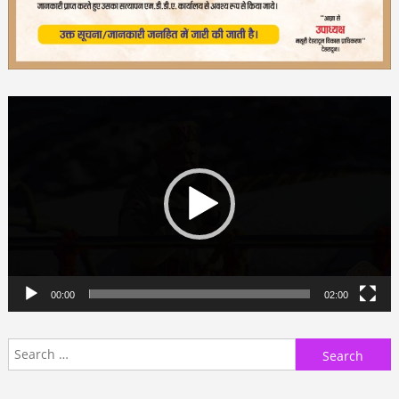
Video
Player
00:00
02:00
Search
for: