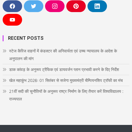
F
T
I
P
L
a
w
n
i
i
c
i
s
n
n
e
t
t
t
k
Y
b
t
a
e
e
o
o
e
g
r
d
u
o
r
r
e
i
T
RECENT POSTS
k
a
s
n
u
m
t
b
e
स्टेज कैरिज वाहनों में कंडक्टर की अनिवार्यता एवं उच्च न्यायालय के आदेश के
अनुपालन की मांग
डाक कांवड़ के अनुरूप ट्रैफिक एवं डायवर्जन प्लान प्रभावी करने के दिए निर्देश
खेल महाकुंभ 2026ः 01 सितंबर से सजेगा मुख्यमंत्री चैम्पियनशिप ट्रॉफी का मंच
21वीं सदी की चुनौतियों के अनुरूप राष्ट्र निर्माण के लिए तैयार करें विश्वविद्यालय :
राज्यपाल