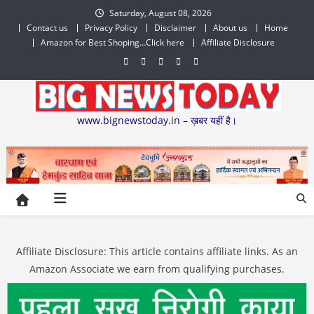
Skip
Saturday, August 08, 2026
to
Contact us
Privacy Policy
Disclaimer
About us
Home
content
Amazon for Best Shoping…Click here
Affiliate Disclosure
www.bignewstoday.in – ख़बर यहीं है।
Affiliate Disclosure: This article contains affiliate links. As an
Amazon Associate we earn from qualifying purchases.