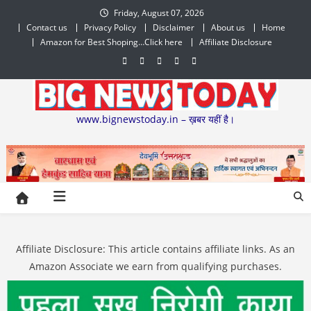
Skip
Friday, August 07, 2026
to
Contact us
Privacy Policy
Disclaimer
About us
Home
content
Amazon for Best Shoping…Click here
Affiliate Disclosure
www.bignewstoday.in – ख़बर यहीं है।
Affiliate Disclosure: This article contains affiliate links. As an
Amazon Associate we earn from qualifying purchases.