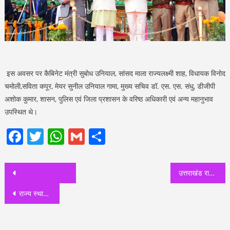
इस अवसर पर कैबिनेट मंत्री सुबोध उनियाल, सांसद माला राज्यलक्ष्मी शाह, विधायक विनोद
चमोली,सविता कपूर, मेयर सुनील उनियाल गामा, मुख्य सचिव डॉ. एस. एस. संधु, डीजीपी
अशोक कुमार, शासन, पुलिस एवं जिला प्रशासन के वरिष्ठ अधिकारी एवं अन्य महानुभाव
उपस्थित थे।
Facebook
Twitter
WhatsApp
Gmail
Share
Post
उत्तराखंड राज्य आन्दोलन में महिलाओं का महत्वपूर्ण योगदान: सविता कपूर
navigation
राज्य स्थापना दिवस: मुख्यमंत्री पुष्कर सिंह धामी ने भाजपा कार्यालय में विभिन्न विकास कार्यों पर आधारित प्रदर्शनी का किया शुभारम्भ