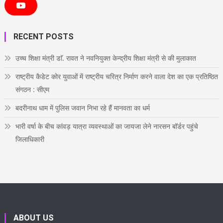
c
i
s
n
n
e
t
t
t
k
Y
b
t
a
e
e
o
o
e
g
r
d
u
o
r
r
e
i
T
RECENT POSTS
k
a
s
n
u
m
t
b
e
उच्च शिक्षा मंत्री डाॅ. रावत ने नवनियुक्त केन्द्रीय शिक्षा मंत्री से की मुलाकात
राष्ट्रीय कैडेट कोर युवाओं में राष्ट्रीय चरित्र निर्माण करने वाला देश का एक प्रतिष्ठित
संगठन : सीएम
बदरीनाथ धाम में पुलिस जवान निभा रहे हैं मानवता का धर्म
भारी वर्षा के बीच कांवड़ यात्रा व्यवस्थाओं का जायजा लेने नारसन बॉर्डर पहुंचे
जिलाधिकारी
ABOUT US