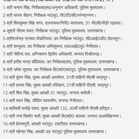
1-श्री चन्दन सिंह, निरीक्षक(एम)/अनुभाग अधिकारी, पुलिस मुख्यालय।
2-श्री संजय चैहान, निरीक्षक ना0पु0, पी0टी0सी0नरेन्द्रनगर।
3-श्री शिवकुमार सिंह सगर, दलनायक/निरी0 यातायात, 31 पीएसी/पौड़ी गढ़वाल।
4-सुश्री नीलम रावत, निरीक्षक ना0पु0, पुलिस मुख्यालय, उत्तराखण्ड।
5-श्रीराजेन्द्र प्रसाद पोखरियाल, उप निरीक्षक ना0पु0, सी0आई0डी0 देहरादून।
6-श्री शम्भूदत्त, उप निरीक्षक अभिसूचना, एल0आई0यू0 नैनीताल।
7-श्री गोविन्द राम, अग्निशमन द्वितीय अधिकारी, जनपद पिथौरागढ़।
8-श्री हरीश चन्द्र बौठियाल, उप निरीक्षक(एम), पुलिस मुख्यालय, उत्तराखण्ड।
9-श्री उमेश जुयाल, उप निरीक्षक वि0श्रे0स0पु0, पुलिस मुख्यालय, उत्तराखण्ड।
10-श्री कुंवर सिंह, मुख्य आरक्षी आरमोरर, 31वीं वाहिनी पीएसी रूद्रपुर।
11-श्री हयात सिंह, मुख्य आरक्षी परिवहन, 31वीं वाहिनी पीएसी, रूद्रपुर।
12-श्री शिव सिंह, मुख्य आरक्षी 31 ना0पु0, जनपद चमोली।
13-श्री मदन सिंह, लीडिंग फायरमैन, जनपद नैनीताल।
14-श्रीमती वरदेई रावत, मुख्य आरक्षी 132, 40वीं वाहिनी पीएसी हरिद्वार।
15-श्री नन्द किशोर सती, मुख्य आरक्षी वि0श्रे0 चालक, जनपद ऊधमसिंहनगर।
16-श्री हेमन्तपुरी, आरक्षी ना0पु0, एसटीएफ उत्तराखण्ड।
17-श्री महेन्द्र सिंह, आरक्षी 48 ना0पु0 पुलिस मुख्यालय उत्तराखण्ड।