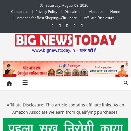
Skip
Saturday, August 08, 2026
to
Contact us
Privacy Policy
Disclaimer
About us
Home
content
Amazon for Best Shoping…Click here
Affiliate Disclosure
www.bignewstoday.in – ख़बर यहीं है।
Affiliate Disclosure: This article contains affiliate links. As an
Amazon Associate we earn from qualifying purchases.