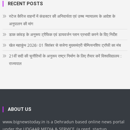
o
r
r
e
i
T
RECENT POSTS
k
a
s
n
u
m
t
b
e
स्टेज कैरिज वाहनों में कंडक्टर की अनिवार्यता एवं उच्च न्यायालय के आदेश के
अनुपालन की मांग
डाक कांवड़ के अनुरूप ट्रैफिक एवं डायवर्जन प्लान प्रभावी करने के दिए निर्देश
खेल महाकुंभ 2026ः 01 सितंबर से सजेगा मुख्यमंत्री चैम्पियनशिप ट्रॉफी का मंच
21वीं सदी की चुनौतियों के अनुरूप राष्ट्र निर्माण के लिए तैयार करें विश्वविद्यालय :
राज्यपाल
ABOUT US
www.bignewstoday.in is a Dehradun based online news portal
under the UDGAAR MEDIA & SERVICE, (a regd. startup,