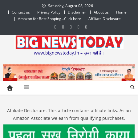
Skip
Saturday, August 08, 2026
to
Contact us
Privacy Policy
Disclaimer
About us
Home
content
Amazon for Best Shoping…Click here
Affiliate Disclosure
www.bignewstoday.in – ख़बर यहीं है।
Affiliate Disclosure: This article contains affiliate links. As an
Amazon Associate we earn from qualifying purchases.