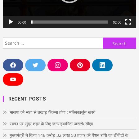
00:00
02:00
Search
for:
F
T
I
P
L
a
w
n
i
i
c
i
s
n
n
e
t
t
t
k
Y
b
t
a
e
e
o
o
e
g
r
d
u
o
r
r
e
i
T
RECENT POSTS
k
a
s
n
u
m
t
b
e
भाजपा को सत्ता से उखाड़ फेंकना होगा : मल्लिकार्जुन खरगे
स्वच्छ एवं सुंदर शहर के लिए जनसहभागिता जरूरीः डीएम
मुख्यमंत्री ने किया 146 करोड़ 32 लाख 50 हज़ार की पेंशन राशि का डीबीटी के