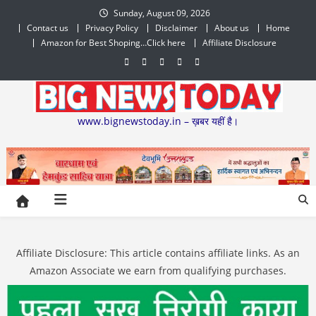
Skip
Sunday, August 09, 2026
to
Contact us
Privacy Policy
Disclaimer
About us
Home
content
Amazon for Best Shoping…Click here
Affiliate Disclosure
www.bignewstoday.in – ख़बर यहीं है।
Affiliate Disclosure: This article contains affiliate links. As an
Amazon Associate we earn from qualifying purchases.