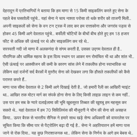
देहरादून में प्रतिभागियों ने बताया कि हम माणा से 15 किमी साइकलिंग करते हुए सेना के
पहले बेस घसतोली पहुंचे.. यहां सेना ने चाय नाश्ता परोसा तो थके शरीर को ताजगी मिली..
अपनी साइकलों को सेना के वन टन ट्रक में लाद कर हम रात्ताकोना और जगरांव पड़ाव से
होकर 45 किमी आगे देवताल पहुंचे.. बर्फीली चोटियों के बीचों बीच होते हुए हम 18 हजार
फीट से अधिक की ऊंचाई पर थे और साइकलिंग कर रहे थे..
सरस्वती नदी जो माणा में अलकनंदा से संगम करती है, उसका उद्गम देवताल ही है..
पौराणिक और धार्मिक महत्व के इस दिव्य स्थान पर आकर मन रोमांचित भी था और शांत भी..
ऐसी ऊंचाई पर आक्सीजन की कमी के कारण सांस लेने में तकलीफ होना स्वाभाविक था
लेकिन वहां दर्जनों सर्द बैरकों में मुस्तैद सेना को देखकर लगा कि हौसले तकलीफों को कैसे
परास्त करते हैं..
माणा पास सीमा देवताल से 2 किमी आगे दिखाई देती है.. जो हमारी रैली का आखिरी प्वाइंट
था.. आखिर तक मोटर मार्ग का संपर्क होना सेना के लिए किसी लाइफ़ लाइन से कम नहीं..
उस पार हम सब के प्यारे दलाईलामा की भूमि खूबसूरत तिब्बत की खुशबू हम महसूस कर
सकते थे.. यहां देवताल में हम 70 सिविलियंस की मौजूदगी ने चीन की सेना को असहज
किया.. ऊपर बैरक से भारतीय सैनिक ने हमारे साथ खड़े सेन्य अधिकारी को वायरलेस पर
सूचित किया कि सीमा पार से पैट्रोलिंग बढ़ा दी गई है.. सेना ने अहतियातन हमें माणा पास
जाने से रोक दिया.. यह कुछ निराशाजनक था.. लेकिन सेना के निर्णय के आगे हम बेबस थे..