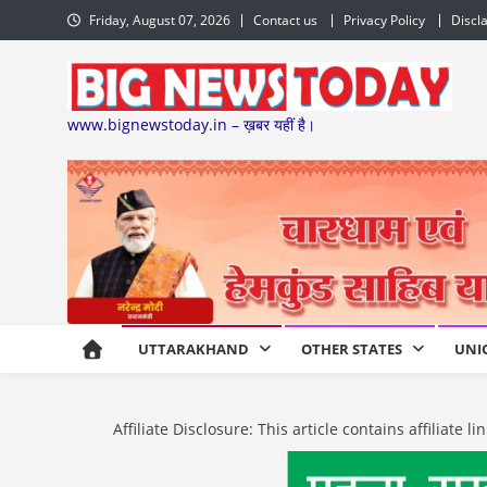
Skip
Friday, August 07, 2026
Contact us
Privacy Policy
Discl
to
content
www.bignewstoday.in – ख़बर यहीं है।
UTTARAKHAND
OTHER STATES
UNI
Affiliate Disclosure: This article contains affiliat