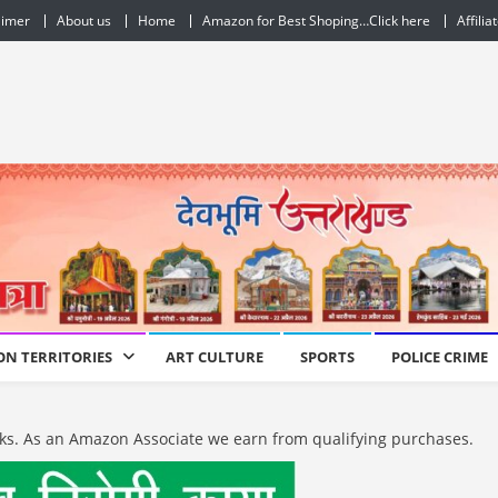
aimer
About us
Home
Amazon for Best Shoping…Click here
Affilia
ON TERRITORIES
ART CULTURE
SPORTS
POLICE CRIME
e links. As an Amazon Associate we earn from qualifying purchases.