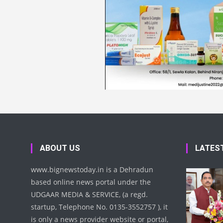
ABOUT US
LATES
www.bignewstoday.in is a Dehradun
based online news portal under the
UDGAAR MEDIA & SERVICE, (a regd.
startup, Telephone No. 0135-3552757 ), it
is only a news provider website or portal,