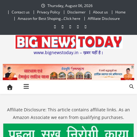
Skip
Thursday, August 06, 2026
to
Contact us
Privacy Policy
Disclaimer
About us
Home
content
Amazon for Best Shoping…Click here
Affiliate Disclosure
www.bignewstoday.in – ख़बर यहीं है।
Affiliate Disclosure: This article contains affiliate links. As an
Amazon Associate we earn from qualifying purchases.