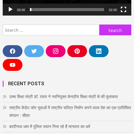
00:00
02:00
Search
for:
F
T
I
P
L
a
w
n
i
i
c
i
s
n
n
e
t
t
t
k
Y
b
t
a
e
e
o
o
e
g
r
d
u
o
r
r
e
i
T
RECENT POSTS
k
a
s
n
u
m
t
b
e
उच्च शिक्षा मंत्री डाॅ. रावत ने नवनियुक्त केन्द्रीय शिक्षा मंत्री से की मुलाकात
राष्ट्रीय कैडेट कोर युवाओं में राष्ट्रीय चरित्र निर्माण करने वाला देश का एक प्रतिष्ठित
संगठन : सीएम
बदरीनाथ धाम में पुलिस जवान निभा रहे हैं मानवता का धर्म