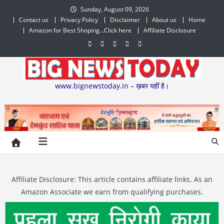
Skip
Sunday, August 09, 2026
to
Contact us
Privacy Policy
Disclaimer
About us
Home
content
Amazon for Best Shoping…Click here
Affiliate Disclosure
www.bignewstoday.in – ख़बर यहीं है।
Affiliate Disclosure: This article contains affiliate links. As an
Amazon Associate we earn from qualifying purchases.