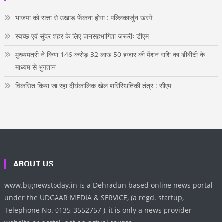
m
t
b
e
भाजपा को सत्ता से उखाड़ फेंकना होगा : मल्लिकार्जुन खरगे
स्वच्छ एवं सुंदर शहर के लिए जनसहभागिता जरूरीः डीएम
मुख्यमंत्री ने किया 146 करोड़ 32 लाख 50 हज़ार की पेंशन राशि का डीबीटी के
माध्यम से भुगतान
विकसित किया जा रहा दीर्घकालिक खेल पारिस्थितिकी तंत्र : सीएम
ABOUT US
www.bignewstoday.in is a Dehradun based online news portal
under the UDGAAR MEDIA & SERVICE, (a regd. startup,
Telephone No. 0135-3552757 ), it is only a news provider