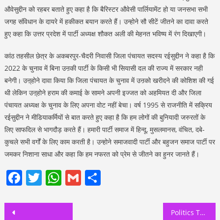
औवेसुद्दीन को रहबर बताते हुए कहा है कि बैरिस्टर औवेसी पार्लियामेंट हो या जनसभा सभी
जगह संविधान के दायरे में हकीकत बयान करते हैं। उन्होने सौ सीटें जीतने का दावा करते
हुए कहा कि उत्तर प्रदेश में पार्टी अध्यक्ष शौकत अली की मेहनत भविष्य में रंग दिखाएगी।
कांठ तहसील छेत्र के अकबरपुर-चैदरी निवासी जिला पंचायत सदस्य रईसुद्दीन ने कहा है कि
2022 के चुनाव में बिना उऩकी पार्टी के किसी भी सियासी दल की राज्य में सरकार नही
बनेगी। उऩ्होने दावा किया कि जिला पंचायत के चुनाव में उऩको खरीदने की कोशिश की गई
थी लेकिन उऩ्होने हराम की कमाई के सामने अपनी इज्जत को अहमियत दी और जिला
पंचायत अध्यक्ष के चुनाव के लिए अपना वोट नहीं बेचा। वर्ष 1995 से राजनीति में सक्रिय
रईसुद्दीन ने मीडियाकर्मियों से बात करते हुए कहा है कि हम लोगों की बुनियादी जरुरतों के
लिए साफदिल से भागदौड़ करते हैं। हमारी पार्टी समाज में हिन्दू, मुसलमानस, वंचित, दबे-
कुचले सभी वर्गों के लिए काम करती है। उन्होने समाजवादी पार्टी और बहुजन समाज पार्टी पर
जमकर निशाना साधा और कहा कि हम नफरत को प्रेम से जीतने का हुनर जानते हैं।
Facebook
Twitter
WhatsApp
Gmail
Share
Post
Politics Today: कांग्रेस और भाजपा की विचारधारा में धरती-आकाश का अंतर है: फिरोज़ अनवर