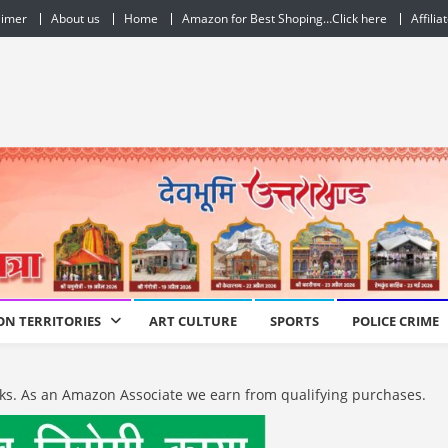
aimer
About us
Home
Amazon for Best Shoping…Click here
Affilia
ON TERRITORIES
ART CULTURE
SPORTS
POLICE CRIME
e links. As an Amazon Associate we earn from qualifying purchases.