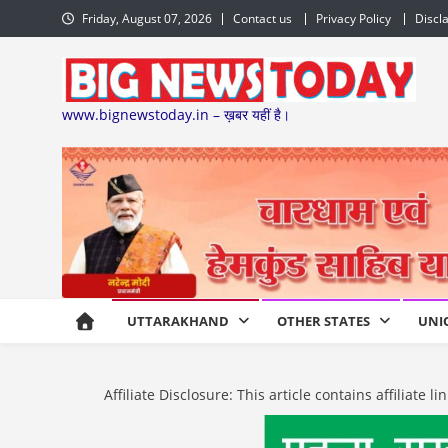
Skip
Friday, August 07, 2026
Contact us
Privacy Policy
Discl
to
content
www.bignewstoday.in – ख़बर यहीं है।
UTTARAKHAND
OTHER STATES
UNI
Affiliate Disclosure: This article contains affiliat