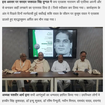
इस अवसर पर सरदार जसपाल सिंह दुग्गल ने
जय प्रकाश नारायण की प्रतिमा अपनी और
से बनाकर कहीं लगबाने का प्रस्ताव दिया है I जिसे स्वीकार कर लिया गया। कार्यक्रम के
अंत मे पिछले दिनों स्वर्गवासी हुई सर्वोदई शशि रावत के जीवन पर कुसुम रावत ने प्रकाश
डालते हुए श्रद्धासुमन अर्पित कर मौन रखा गया I
अध्यक्ष यशवीर आर्य द्वारा
सभी आगंतुकों का धन्यवाद ज्ञापित किया गया I उपस्थित लोगों मे
हरबीर सिंह कुशवाहा, डॉ इन्दु शुक्ला, डॉ रश्मि पैन्यूली, नवीन मित्तल, रामचंद यादव, दयानंद