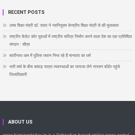
o
e
g
r
d
u
o
r
r
e
i
T
RECENT POSTS
k
a
s
n
u
m
t
b
e
उच्च शिक्षा मंत्री डाॅ. रावत ने नवनियुक्त केन्द्रीय शिक्षा मंत्री से की मुलाकात
राष्ट्रीय कैडेट कोर युवाओं में राष्ट्रीय चरित्र निर्माण करने वाला देश का एक प्रतिष्ठित
संगठन : सीएम
बदरीनाथ धाम में पुलिस जवान निभा रहे हैं मानवता का धर्म
भारी वर्षा के बीच कांवड़ यात्रा व्यवस्थाओं का जायजा लेने नारसन बॉर्डर पहुंचे
जिलाधिकारी
ABOUT US
www.bignewstoday.in is a Dehradun based online news portal