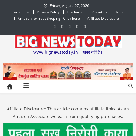
Skip
Friday, August 07, 2026
to
Contact us
Privacy Policy
Disclaimer
About us
Home
content
Amazon for Best Shoping…Click here
Affiliate Disclosure
www.bignewstoday.in – ख़बर यहीं है।
Affiliate Disclosure: This article contains affiliate links. As an
Amazon Associate we earn from qualifying purchases.