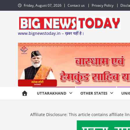
Skip
Friday, August 07, 2026
Contact us
Privacy Policy
Discl
to
content
www.bignewstoday.in – ख़बर यहीं है।
UTTARAKHAND
OTHER STATES
UNI
Affiliate Disclosure: This article contains affiliat