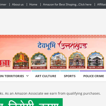
aimer
About us
Home
Amazon for Best Shoping…Click here
Affilia
ON TERRITORIES
ART CULTURE
SPORTS
POLICE CRIME
e links. As an Amazon Associate we earn from qualifying purchases.