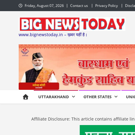
Skip
Friday, August 07, 2026
Contact us
Privacy Policy
Discl
to
content
www.bignewstoday.in – ख़बर यहीं है।
UTTARAKHAND
OTHER STATES
UNI
Affiliate Disclosure: This article contains affiliat