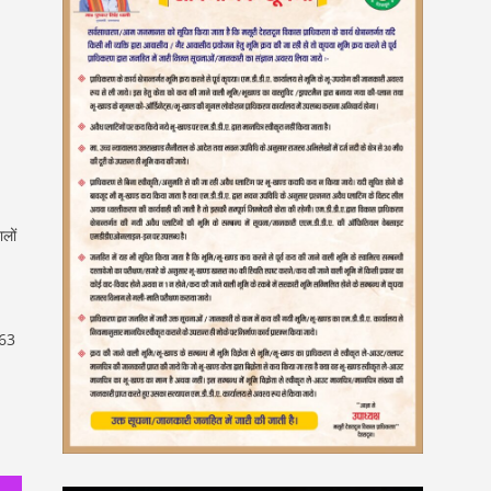
लों
263