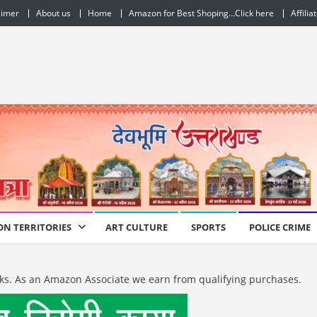
aimer
About us
Home
Amazon for Best Shoping…Click here
Affilia
ON TERRITORIES
ART CULTURE
SPORTS
POLICE CRIME
e links. As an Amazon Associate we earn from qualifying purchases.