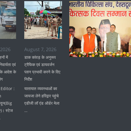
 2026
August 7, 2026
ों में
डाक कांवड़ के अनुरूप
वार्यता एवं
ट्रैफिक एवं डायवर्जन
 के आदेश के
प्लान प्रभावी करने के दिए
ंग
निर्देश
Editor :
यातायात व्यवस्थाओं का
m
जायजा लेने हरिद्वार पहुंचे
ादून(Big
एडीजी लॉ एंड ऑर्डर मेला
। स्टेज
…
…