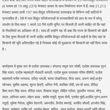
(6 मध्यम एवं 19 लघु) 2378 मेगावाट क्षमता के साथ निर्माणरत चरण में हैं, तथा 21,213
मेगावाट क्षमता वाली 197 जल-विद्युत परियोजनाएं उत्तराखंड के विभिन्न नदी घाटियों में
प्रस्तावित हैं। ऐसे में जल विद्युत परियोजनाओं से राज्यवासियों को लाभ के रूप में घरेलू
उपभोग के लिए मात्र 1 रूपये 50 पैसे प्रति यूनिट पर बिजली दी जानी चाहिए जो कि यहां
के निवासियों का अधिकार भी है। साथ ही उन्होंने यह भी कहा कि राज्य के किसानों को खेती
के लिए मुफ्त बिजली दी जानी चाहिए क्योंकि विद्युत परियोजनाओं की लाईनों के लिए यहां के
किसानों की भूमि अधिग्रहित गई है जिसका कोई भी मुआवजा भी किसानों को नहीं दिया जाता
है।
कार्यक्रम में मुख्य रूप से प्रदेश उपाध्यक्ष ( संगठन) मथुरा दत्त जोशी, प्रदेश उपाध्यक्ष पूरन
सिंह रावत, प्रदेश महामंत्री गोदावरी थापली, प्रदेश मुख्य प्रवक्ता गरिमा दौसैनी, प्रदेश
महामंत्री मनीष नागपाल, उपेंद्र थपली, सत्या पोखरियाल, पिया थापा, अरुण शर्मा,अर्जुन
सोनकर, मुकीम अहमद, सुरज छेत्री, अनिल नेगी, कासिफ़ जैदी, एस बी थापा, वीरेंद्र
बिष्ट,चतर सिंह रावत, वीरेंद्र पवार, विकास ठाकुर ,मोहित ग्रोवर, कुलदीप नरूला, सोनू
रावत, अभिनव थापर, मोहन कला , शमीम मसूरी, शुभम सैनी, प्रमोद मुंशी,अरविंद गुरुंग,अरुण
रतूड़ी, मुकेश गैरोला, सुमित देवरानी, अमनदीप, विनोद ममगाई, अरविंद चौधरी, हरजोत सिंह,
फैसल, सुलेमान, मनीष गर्ग, आलोक मेहता, कपिल , पवन खरोला, संजय भारती आदि मौजूद