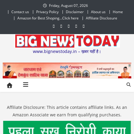
Skip
Friday, August 07, 2026
to
Contact us
Privacy Policy
Disclaimer
About us
Home
content
Amazon for Best Shoping…Click here
Affiliate Disclosure
www.bignewstoday.in – ख़बर यहीं है।
Affiliate Disclosure: This article contains affiliate links. As an
Amazon Associate we earn from qualifying purchases.