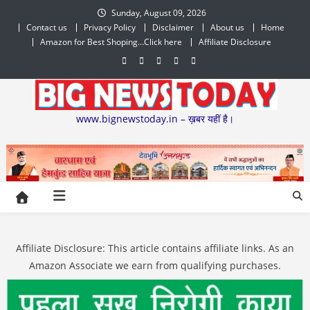
Skip
Sunday, August 09, 2026
to
Contact us
Privacy Policy
Disclaimer
About us
Home
content
Amazon for Best Shoping…Click here
Affiliate Disclosure
www.bignewstoday.in – ख़बर यहीं है।
Affiliate Disclosure: This article contains affiliate links. As an
Amazon Associate we earn from qualifying purchases.