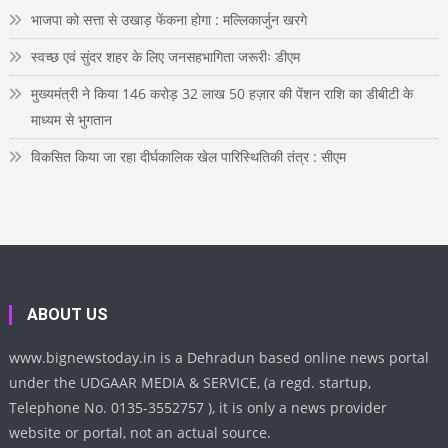
e
भाजपा को सत्ता से उखाड़ फेंकना होगा : मल्लिकार्जुन खरगे
स्वच्छ एवं सुंदर शहर के लिए जनसहभागिता जरूरीः डीएम
मुख्यमंत्री ने किया 146 करोड़ 32 लाख 50 हज़ार की पेंशन राशि का डीबीटी के
माध्यम से भुगतान
विकसित किया जा रहा दीर्घकालिक खेल पारिस्थितिकी तंत्र : सीएम
ABOUT US
www.bignewstoday.in is a Dehradun based online news portal
under the UDGAAR MEDIA & SERVICE, (a regd. startup,
Telephone No. 0135-3552757 ), it is only a news provider
website or portal, not an actual source.