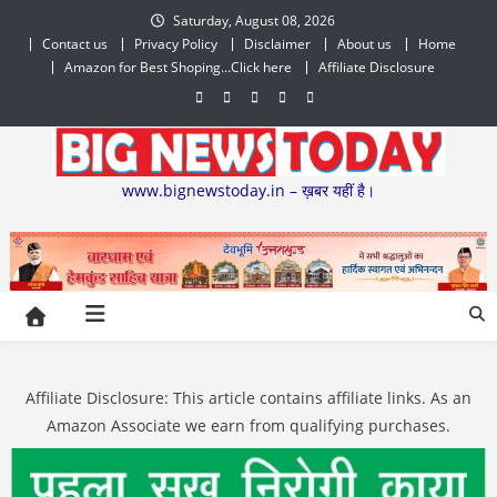
Skip
Saturday, August 08, 2026
to
Contact us
Privacy Policy
Disclaimer
About us
Home
content
Amazon for Best Shoping…Click here
Affiliate Disclosure
www.bignewstoday.in – ख़बर यहीं है।
Affiliate Disclosure: This article contains affiliate links. As an
Amazon Associate we earn from qualifying purchases.