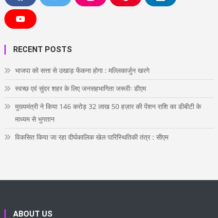
a
w
n
i
i
c
i
s
n
n
e
t
t
t
k
Y
b
t
a
e
e
o
o
e
g
r
d
u
o
r
r
e
i
T
RECENT POSTS
k
a
s
n
u
m
t
b
e
भाजपा को सत्ता से उखाड़ फेंकना होगा : मल्लिकार्जुन खरगे
स्वच्छ एवं सुंदर शहर के लिए जनसहभागिता जरूरीः डीएम
मुख्यमंत्री ने किया 146 करोड़ 32 लाख 50 हज़ार की पेंशन राशि का डीबीटी के
माध्यम से भुगतान
विकसित किया जा रहा दीर्घकालिक खेल पारिस्थितिकी तंत्र : सीएम
ABOUT US