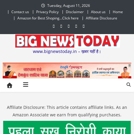
Skip
Tuesday, August 11, 2026
to
Contact us
Privacy Policy
Disclaimer
About us
Home
content
Amazon for Best Shoping…Click here
Affiliate Disclosure
www.bignewstoday.in – ख़बर यहीं है।
Affiliate Disclosure: This article contains affiliate links. As an
Amazon Associate we earn from qualifying purchases.