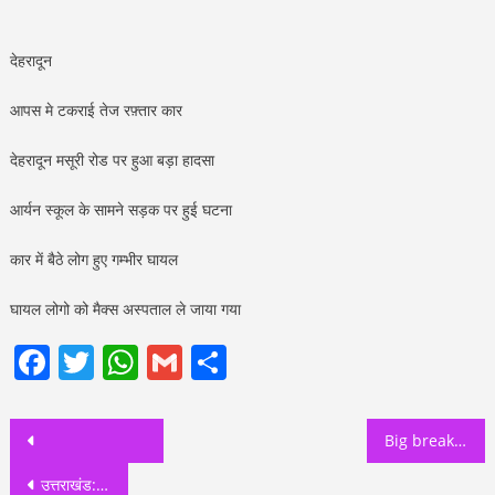
देहरादून
आपस मे टकराई तेज रफ़्तार कार
देहरादून मसूरी रोड पर हुआ बड़ा हादसा
आर्यन स्कूल के सामने सड़क पर हुई घटना
कार में बैठे लोग हुए गम्भीर घायल
घायल लोगो को मैक्स अस्पताल ले जाया गया
Facebook
Twitter
WhatsApp
Gmail
Share
Post
Big breaking: कर्नल अजय कोठियाल 2022 चुनावों में हो सकते है आप से मुख्यमंत्री का चेहरा मनीष सिसोदिया ने दिए संकेत
navigation
उत्तराखंड: अगले महीने से छात्र-छात्राओं के लिए खुल सकते हैं स्कूल जल्द होगा निर्णय शिक्षा मंत्री अरविंद पांडेय ने दिए संकेत