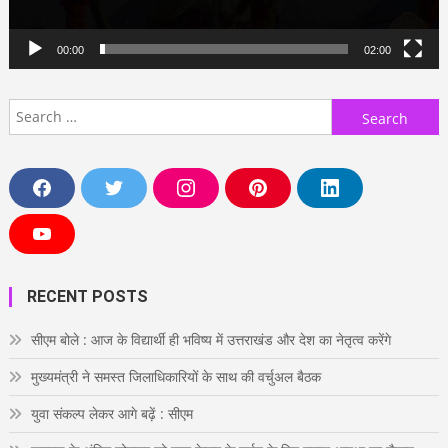
00:00
02:00
Search
for:
F
T
I
P
L
a
w
n
i
i
c
i
s
n
n
e
t
t
t
k
Y
b
t
a
e
e
o
o
e
g
r
d
u
o
r
r
e
i
T
RECENT POSTS
k
a
s
n
u
m
t
b
e
सीएम बोले : आज के विद्यार्थी ही भविष्य में उत्तराखंड और देश का नेतृत्व करेंगे
मुख्यमंत्री ने समस्त जिलाधिकारियों के साथ की वर्चुअल बैठक
युवा संकल्प लेकर आगे बढ़ें : सीएम