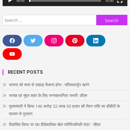
00:00
02:00
Search
for:
F
T
I
P
L
a
w
n
i
i
c
i
s
n
n
e
t
t
t
k
Y
b
t
a
e
e
o
o
e
g
r
d
u
o
r
r
e
i
T
RECENT POSTS
k
a
s
n
u
m
t
b
e
भाजपा को सत्ता से उखाड़ फेंकना होगा : मल्लिकार्जुन खरगे
स्वच्छ एवं सुंदर शहर के लिए जनसहभागिता जरूरीः डीएम
मुख्यमंत्री ने किया 146 करोड़ 32 लाख 50 हज़ार की पेंशन राशि का डीबीटी के
माध्यम से भुगतान
विकसित किया जा रहा दीर्घकालिक खेल पारिस्थितिकी तंत्र : सीएम