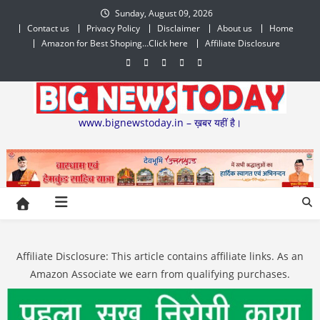
Skip
Sunday, August 09, 2026
to
Contact us
Privacy Policy
Disclaimer
About us
Home
content
Amazon for Best Shoping…Click here
Affiliate Disclosure
www.bignewstoday.in – ख़बर यहीं है।
Affiliate Disclosure: This article contains affiliate links. As an
Amazon Associate we earn from qualifying purchases.