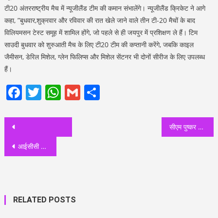
टी20 अंतरराष्ट्रीय मैच में न्यूजीलैंड टीम की कमान संभालेंगे। न्यूजीलैंड क्रिकेट ने आगे
कहा, ”बुधवार,शुक्रवार और रविवार की रात खेले जाने वाले तीन टी-20 मैचों के बाद
विलियमसन टेस्ट समूह में शामिल होंगे, जो पहले से ही जयपुर में प्रशिक्षण ले हैं। टिम
साउदी बुधवार को शुरुआती मैच के लिए टी20 टीम की कप्तानी करेंगे, जबकि काइल
जैमीसन, डेरिल मिशेल, ग्लेन फिलिप्स और मिशेल सेंटनर भी दोनों सीरीज के लिए उपलब्ध
हैं।
Facebook
Twitter
WhatsApp
Gmail
Share
Post
सीएम पुष्कर सिंह धामी एवं भाजपा राष्ट्रीय अध्यक्ष जेपी नड्डा ने रुद्रपुर में बाबा साहेब डॉ. भीमराव अंबेडकर की प्रतिमा पर माल्यार्पण कर श्रद्धांजलि अर्पित की
navigation
आईसीसी पुरुष टी-20 विश्व कप टीम में किसी भारतीय को नहीं मिली जगह
RELATED POSTS