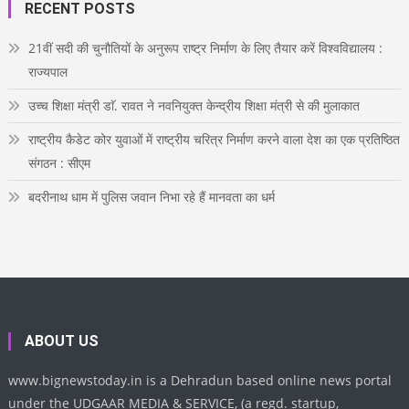
RECENT POSTS
k
a
s
n
u
m
t
b
e
21वीं सदी की चुनौतियों के अनुरूप राष्ट्र निर्माण के लिए तैयार करें विश्वविद्यालय :
राज्यपाल
उच्च शिक्षा मंत्री डाॅ. रावत ने नवनियुक्त केन्द्रीय शिक्षा मंत्री से की मुलाकात
राष्ट्रीय कैडेट कोर युवाओं में राष्ट्रीय चरित्र निर्माण करने वाला देश का एक प्रतिष्ठित
संगठन : सीएम
बदरीनाथ धाम में पुलिस जवान निभा रहे हैं मानवता का धर्म
ABOUT US
www.bignewstoday.in is a Dehradun based online news portal
under the UDGAAR MEDIA & SERVICE, (a regd. startup,