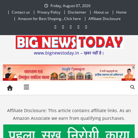
Skip
Friday, August 07, 2026
to
Contact us
Privacy Policy
Disclaimer
About us
Home
content
Amazon for Best Shoping…Click here
Affiliate Disclosure
www.bignewstoday.in – ख़बर यहीं है।
Affiliate Disclosure: This article contains affiliate links. As an
Amazon Associate we earn from qualifying purchases.